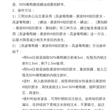
器、50%葡萄糖或碘油或聚桂醇等。
2、操作方法：
1）三明治夹心法主要采用［高渗葡萄糖－康派特®组织胶水－
高渗葡萄糖］、［碘油－康派特®组织胶水－碘油］、［聚桂醇
－康派特®组织胶水－聚桂醇］等三种方法，碘过敏患者建议采
用［高渗葡萄糖－康派特®组织胶水－高渗葡萄糖］这一方法，
以最大限度减少相关并发症的发生。
2）［高渗葡萄糖－康派特®组织胶水－高渗葡萄糖］方法操作
如下：
•用5ml注射器抽取50%葡萄糖注射液3ml，先预充内镜注
射针1.5ml，剩下1.5ml备用。
•用5ml注射器抽取康派特®组织胶水，量按医嘱，接入已
预充50%葡萄糖的内镜注射针。
•进针，刺入曲张静脉后，按医师的指令快速推注康派特
®组织胶水，再快速推注1.5ml 50%葡萄糖，随即退回针
芯，再退针。
•退针时如有渗血，可用针鞘轻压注射点。如有组织胶水
漏出，应持续按下胃镜注水按钮注水，不要吸引。如注