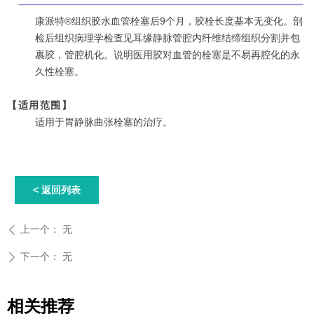
康派特®组织胶水血管栓塞后9个月，胶栓长度基本无变化。剖
检后组织病理学检查见耳缘静脉管腔内纤维结缔组织分割并包
裹胶，管腔机化。说明医用胶对血管的栓塞是不易再腔化的永
久性栓塞。
【适用范围】
适用于胃静脉曲张栓塞的治疗。
< 返回列表
上一个：
无
ꄴ
下一个：
无
ꄲ
相关推荐