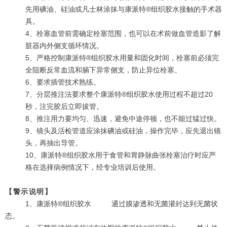
先用碘油、硅油或凡士林涂抹与康派特®组织胶水接触的手术器
具。
4、栓塞血管前需确定栓塞范围，也可以在术前做血管造影了解
脏器内外侧支循环情况。
5、严格控制康派特®组织胶水用量和固化时间，栓塞前必须完
全阻断反常血流和膈下异常侧支，防止异位栓塞。
6、要求插管技术熟练。
7、分层推注法要求整个康派特®组织胶水使用过程不超过20
秒，注完胶后立即拔管。
8、推注用力要均匀、迅速，避免中途停顿，也不能过猛过快。
9、镜头及活检管道应涂抹碘油或硅油，操作完毕，应先退出镜
头，再抽出导管。
10、
康派特®组织胶水用于食管和胃静脉曲张栓塞治疗时应严
格在选择病例情况下，经专业培训后使用。
【警示说明】
1、
康派特®组织胶水
通过膜渗透和无菌灌封达到无菌状
态。