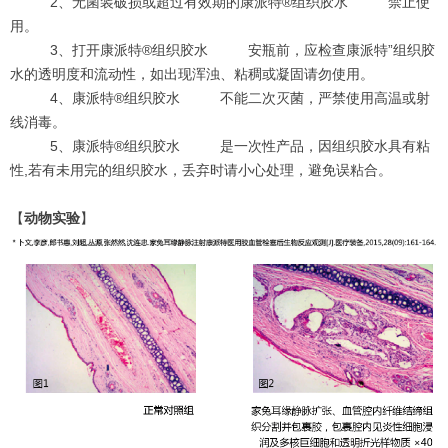
2、无菌装破损或超过有效期的
康派特®组织胶水
禁止使
用。
3、打开
康派特®组织胶水
安瓶前，应检查康派特”组织胶
水的透明度和流动性，如出现浑浊、粘稠或凝固请勿使用。
4、
康派特®组织胶水
不能二次灭菌，严禁使用高温或射
线消毒。
5、
康派特®组织胶水
是一次性产品，因组织胶水具有粘
性,若有未用完的组织胶水，丢弃时请小心处理，避免误粘合。
【
动物实验
】