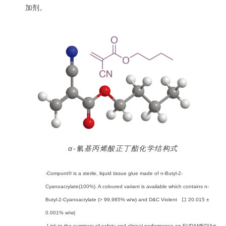
加剂。
α-氰基丙烯酸正丁酯化学结构式
-Compont® is a sterile, liquid tissue glue made of n-Butyl-2-
Cyanoacrylate(100%). A coloured variant is available which contains n-
Butyl-2-Cyanoacrylate (> 99,985% w/w) and D&C Violent 口 20.015 ±
0.001% w/w)
-Link to the summary of safety and clinical performance on EUDAMED(Art