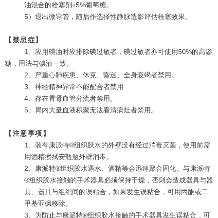
油混合的栓塞剂+5%葡萄糖。
5）退出微导管，随后作选择性静脉造影评估栓塞效果。
【禁忌症】
1、应用碘油时应排除碘过敏者，碘过敏者亦可使用50%的高渗
糖，用法与碘油一致。
2、严重心肺疾患、休克、昏迷、全身衰竭者禁用。
3、神经精神异常不能配合者禁用
4、存在胃肾血管分流者禁用。
5、胃内大量血液积聚无法看清病灶者禁用。
【注意事项】
1、装有康派特®组织胶水的外壁没有经过消毒灭菌，使用前需
用酒精擦拭安瓿瓶外壁消毒。
2、康派特®组织胶水遇水、酒精等会迅速聚合固化。与康派特
®组织胶水接触的手术器具必须保持干燥，否则会造成器具与器
具、器具与组织间的误粘合，如果发生误粘合，可用丙酮或二
甲基亚砜移除。
3、为防止与康派特®组织胶水接触的手术器具发生误粘合，可