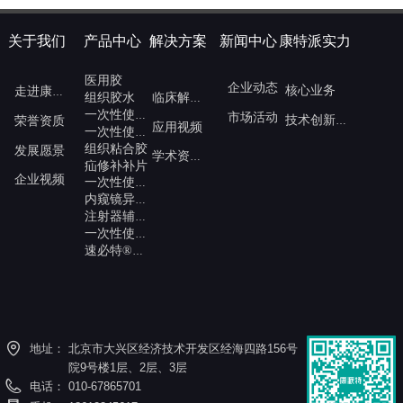
关于我们
产品中心
解决方案
新闻中心
康特派实力
医用胶
企业动态
核心业务
走进康派特
组织胶水
临床解决方案
一次性使用内镜注射针
市场活动
荣誉资质
技术创新与发展
应用视频
一次性使用内窥镜注射针
组织粘合胶
发展愿景
学术资源中心
疝修补补片
企业视频
一次性使用高频切开刀
内窥镜异物钳
注射器辅助推进枪
一次性使用内窥镜喷洒装置
速必特®一次性可吸收钉皮内吻合器
地址：
北京市大兴区经济技术开发区经海四路156号
院9号楼1层、2层、3层
电话：
010-67865701