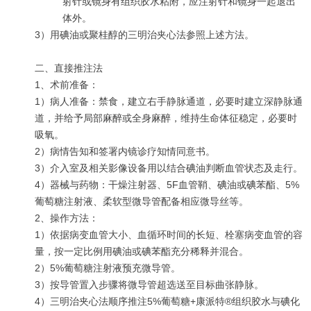
射针或镜身有组织胶水粘附，应注射针和镜身一起退出
体外。
3）用碘油或聚桂醇的三明治夹心法参照上述方法。
二、直接推注法
1、术前准备：
1）病人准备：禁食，建立右手静脉通道，必要时建立深静脉通
道，并给予局部麻醉或全身麻醉，维持生命体征稳定，必要时
吸氧。
2）病情告知和签署内镜诊疗知情同意书。
3）介入室及相关影像设备用以结合碘油判断血管状态及走行。
4）器械与药物：干燥注射器、5F血管鞘、碘油或碘苯酯、5%
葡萄糖注射液、柔软型微导管配备相应微导丝等。
2、操作方法：
1）依据病变血管大小、血循环时间的长短、栓塞病变血管的容
量，按一定比例用碘油或碘苯酯充分稀释并混合。
2）5%葡萄糖注射液预充微导管。
3）按导管置入步骤将微导管超选送至目标曲张静脉。
4）三明治夹心法顺序推注5%葡萄糖+康派特®组织胶水与碘化