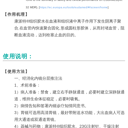
32 MDR). [
https://ec.europa.eu/tools/eudamed/#/screen/home
]
【作用机理】
康派特®组织胶水在血液和组织液中离子作用下发生阴离子聚
合,在血管内快速聚合固化.形成圆柱形胶体，从而封堵血管，阻
断血液流动，达到栓塞止血的目的。
使用说明：
【使用方法】
一、经消化内镜分层推注法
1、术前准备：
1）病人准备：禁食，建立右手静脉通道，必要时建立深静脉通
道，维持生命体征稳定，必要时吸氧。
2）病情告知和签署内镜诊疗知情同意书。
3）胃镜可选用高清胃镜，最好带附送水功能，大出血病人可选
用大通道或双通道胃镜。
4）器械与药物：康派特®组织胶水、23G注射针、干燥注射